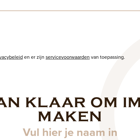
ivacybeleid
en er zijn
servicevoorwaarden
van toepassing.
AN KLAAR OM I
Naam
MAKEN