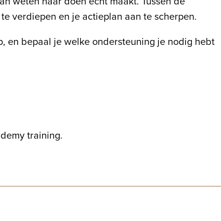
p van weten naar doen echt maakt. Tussen de
te verdiepen en je actieplan aan te scherpen.
 op, en bepaal je welke ondersteuning je nodig hebt
ademy training.