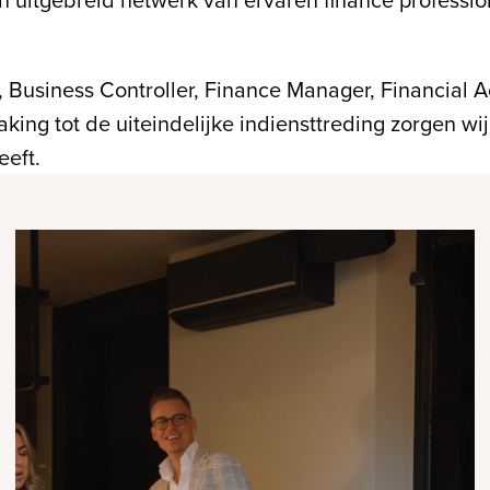
r, Business Controller, Finance Manager, Financial 
aking tot de uiteindelijke indiensttreding zorgen 
eeft.