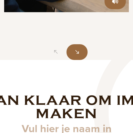
AN KLAAR OM I
Naam
MAKEN