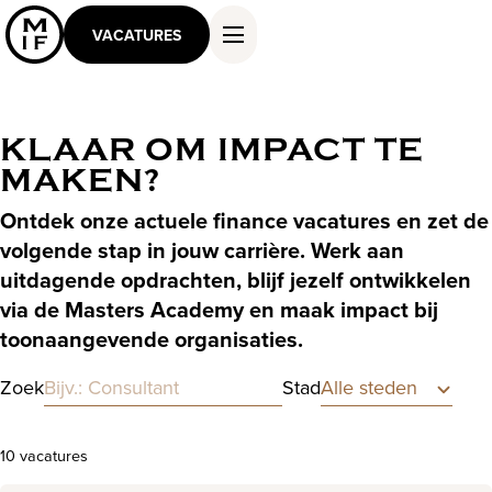
VACATURES
KLAAR OM IMPACT TE
MAKEN?
DIENSTEN EN OPLOSSINGEN
WERKEN ALS MASTER
Ontdek onze actuele finance vacatures en zet de
KENNIS EN INSPIRATIE
volgende stap in jouw carrière. Werk aan
OVER ONS
uitdagende opdrachten, blijf jezelf ontwikkelen
CONTACT
via de Masters Academy en maak impact bij
toonaangevende organisaties.
Zoek
Stad
10 vacatures