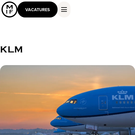
VACATURES
KLM
DIENSTEN EN OPLOSSINGEN
WERKEN ALS MASTER
KENNIS EN INSPIRATIE
OVER ONS
CONTACT