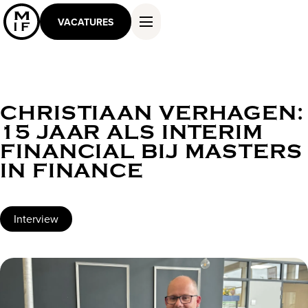
VACATURES
CHRISTIAAN VERHAGEN:
DIENSTEN EN OPLOSSINGEN
15 JAAR ALS INTERIM
WERKEN ALS MASTER
FINANCIAL BIJ MASTERS
KENNIS EN INSPIRATIE
IN FINANCE
OVER ONS
CONTACT
Interview