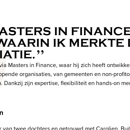
MASTERS IN FINANC
AARIN IK MERKTE 
ATIE.
a Masters in Finance, waar hij zich heeft ontwikkel
opende organisaties, van gemeenten en non-profitorg
 Dankzij zijn expertise, flexibiliteit en hands-on men
en
r van twee dochters en getrouwd met Carolien. Buite