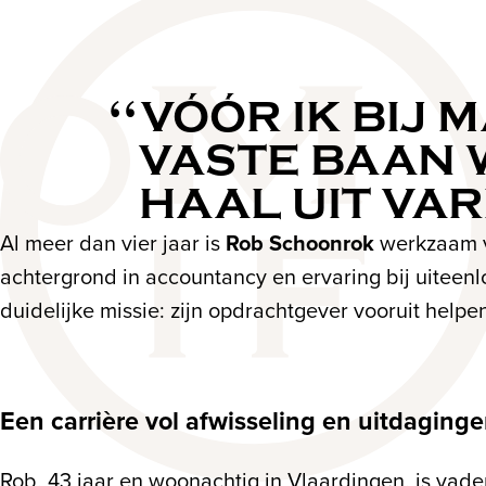
VÓÓR IK BIJ 
VASTE BAAN W
HAAL UIT VARI
Al meer dan vier jaar is
Rob Schoonrok
werkzaam vi
achtergrond in accountancy en ervaring bij uiteenl
duidelijke missie: zijn opdrachtgever vooruit helpen.
Een carrière vol afwisseling en uitdaging
Rob, 43 jaar en woonachtig in Vlaardingen, is vade