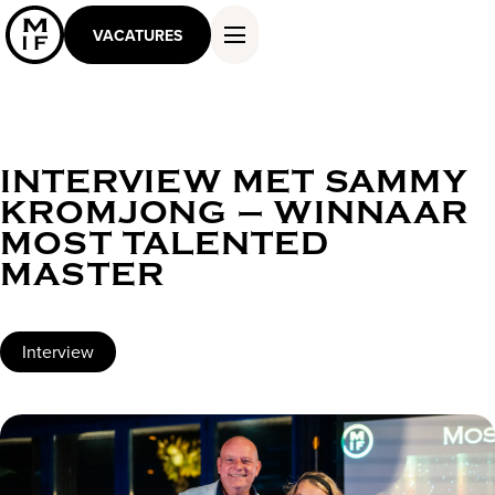
VACATURES
INTERVIEW MET SAMMY
DIENSTEN EN OPLOSSINGEN
KROMJONG – WINNAAR
WERKEN ALS MASTER
MOST TALENTED
KENNIS EN INSPIRATIE
MASTER
OVER ONS
CONTACT
Interview