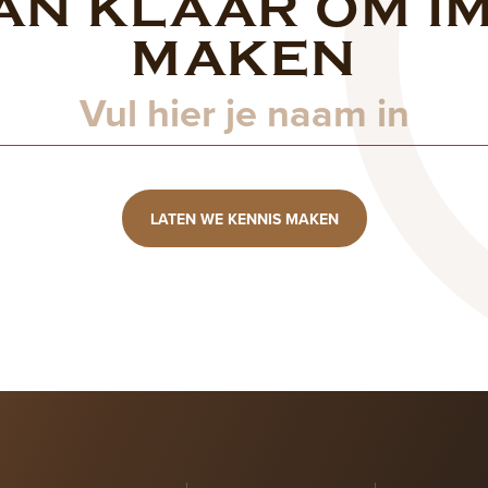
AN KLAAR OM I
Naam
MAKEN
LATEN WE KENNIS MAKEN